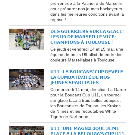
pré-rentrée à la Patinoire de Marseille
pour préparer nos jeunes hockeyeurs
dans les meilleures conditions avant la
reprise !
𝗗𝗘𝗦 𝗚𝗨𝗘𝗥𝗥𝗜𝗘𝗥𝗦 𝗦𝗨𝗥 𝗟𝗔 𝗚𝗟𝗔𝗖𝗘 :
𝗟𝗘𝗦 𝗨𝟵 𝗗𝗘 𝗠𝗔𝗥𝗦𝗘𝗜𝗟𝗟𝗘 𝗩𝗜𝗖𝗘-
𝗖𝗛𝗔𝗠𝗣𝗜𝗢𝗡𝗦 𝗔̀ 𝗧𝗢𝗨𝗟𝗢𝗨𝗦𝗘 !
Ce jeudi et vendredi 14 et 15 mai, une
équipe de petits U9 allait défendre les
couleurs Marseillaises à Toulouse.
𝗨𝟭𝟭 : 𝗟𝗔 𝗕𝗢𝗨𝗖𝗔𝗡𝗦' 𝗖𝗨𝗣 𝗥𝗘́𝗩𝗘̀𝗟𝗘
𝗟𝗔 𝗖𝗢𝗠𝗕𝗔𝗧𝗜𝗩𝗜𝗧𝗘́ 𝗗𝗘 𝗡𝗢𝗦
𝗝𝗘𝗨𝗡𝗘𝗦 𝗦𝗣𝗔𝗥𝗧𝗜𝗔𝗧𝗘𝗦
Ce mercredi 14 mai, direction La Garde
pour la Boucans'Cup U11, un tournoi
sur glace face à trois belles équipes :
les Boucaniers de Toulon, les Krokos
de Nîmes et les redoutables White
Tigers de Narbonne.
𝗨𝟭𝟭 : 𝗨𝗡𝗘 𝗠𝗔𝗚𝗡𝗜𝗙𝗜𝗤𝗨𝗘 𝟯𝗘𝗠𝗘
𝗣𝗟𝗔𝗖𝗘 𝗔̀ 𝗟𝗔 𝗕𝗘𝗟𝗢𝗨𝗚𝗔'𝗦 𝗖𝗨𝗣 𝗨𝟭𝟭