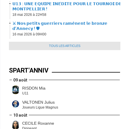
𝗨𝟭𝟯 : 𝗨𝗡𝗘 𝗘𝗤𝗨𝗜𝗣𝗘 𝗜𝗡𝗘́𝗗𝗜𝗧𝗘 𝗣𝗢𝗨𝗥 𝗟𝗘 𝗧𝗢𝗨𝗥𝗡𝗢𝗜 𝗗𝗘
𝗠𝗢𝗡𝗧𝗣𝗘𝗟𝗟𝗜𝗘𝗥 !
18 mai 2026 à 22H58
⚔️ 𝗡𝗼𝘀 𝗽𝗲𝘁𝗶𝘁𝘀 𝗴𝘂𝗲𝗿𝗿𝗶𝗲𝗿𝘀 𝗿𝗮𝗺𝗲̀𝗻𝗲𝗻𝘁 𝗹𝗲 𝗯𝗿𝗼𝗻𝘇𝗲
𝗱’𝗔𝗻𝗻𝗲𝗰𝘆 ! 🛡
16 mai 2026 à 09H00
TOUS LES ARTICLES
SPART'ANNIV
09 août
RISDON Mia
U11
VALTONEN Julius
Joueurs Ligue Magnus
10 août
CECILE Roxanne
Dirigeant