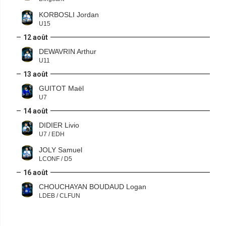
KORBOSLI Jordan
U15
12 août
DEWAVRIN Arthur
U11
13 août
GUITOT Maël
U7
14 août
DIDIER Livio
U7 / EDH
JOLY Samuel
LCONF / D5
16 août
CHOUCHAYAN BOUDAUD Logan
LDEB / CLFUN