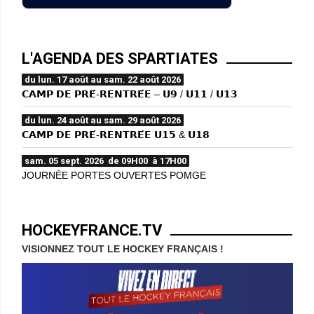
L'AGENDA DES SPARTIATES
du lun. 17 août au sam. 22 août 2026
𝗖𝗔𝗠𝗣 𝗗𝗘 𝗣𝗥𝗘́-𝗥𝗘𝗡𝗧𝗥𝗘́𝗘 – 𝗨𝟵 / 𝗨𝟭𝟭 / 𝗨𝟭𝟯
du lun. 24 août au sam. 29 août 2026
𝗖𝗔𝗠𝗣 𝗗𝗘 𝗣𝗥𝗘́-𝗥𝗘𝗡𝗧𝗥𝗘́𝗘 𝗨𝟭𝟱 & 𝗨𝟭𝟴
sam. 05 sept. 2026 de 09H00 à 17H00
JOURNÉE PORTES OUVERTES POMGE
HOCKEYFRANCE.TV
VISIONNEZ TOUT LE HOCKEY FRANÇAIS !