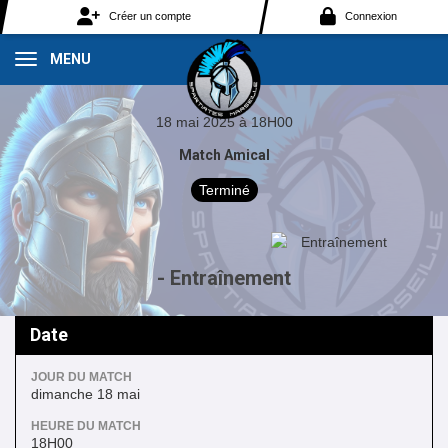
Panneau de gestion des cookies
Créer un compte
Connexion
MENU
18 mai 2025 à 18H00
Match Amical
Terminé
- Entraînement
Date
JOUR DU MATCH
dimanche 18 mai
HEURE DU MATCH
18H00