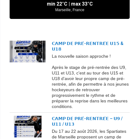
min
22°
C | max
33°
C
Marseille, France
𝗖𝗔𝗠𝗣 𝗗𝗘 𝗣𝗥𝗘́-𝗥𝗘𝗡𝗧𝗥𝗘́𝗘 𝗨𝟭𝟱 &
𝗨𝟭𝟴
La nouvelle saison approche !
Après le stage de pré-rentrée des U9,
U11 et U13, c'est au tour des U15 et
U18 d'avoir leur propre camp de pré-
rentrée, afin de permettre à nos jeunes
hockeyeurs de retrouver
progressivement le rythme et de
préparer la reprise dans les meilleures
conditions.
𝗖𝗔𝗠𝗣 𝗗𝗘 𝗣𝗥𝗘́-𝗥𝗘𝗡𝗧𝗥𝗘́𝗘 – 𝗨𝟵 /
𝗨𝟭𝟭 / 𝗨𝟭𝟯
Du 17 au 22 août 2026, les Spartiates
de Marseille proposent un camp de