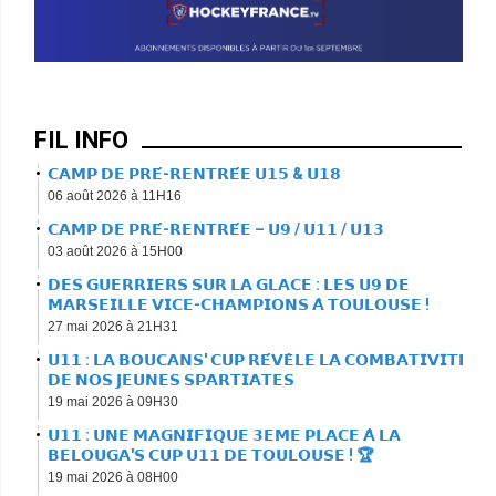
FIL INFO
𝗖𝗔𝗠𝗣 𝗗𝗘 𝗣𝗥𝗘́-𝗥𝗘𝗡𝗧𝗥𝗘́𝗘 𝗨𝟭𝟱 & 𝗨𝟭𝟴
06 août 2026 à 11H16
𝗖𝗔𝗠𝗣 𝗗𝗘 𝗣𝗥𝗘́-𝗥𝗘𝗡𝗧𝗥𝗘́𝗘 – 𝗨𝟵 / 𝗨𝟭𝟭 / 𝗨𝟭𝟯
03 août 2026 à 15H00
𝗗𝗘𝗦 𝗚𝗨𝗘𝗥𝗥𝗜𝗘𝗥𝗦 𝗦𝗨𝗥 𝗟𝗔 𝗚𝗟𝗔𝗖𝗘 : 𝗟𝗘𝗦 𝗨𝟵 𝗗𝗘
𝗠𝗔𝗥𝗦𝗘𝗜𝗟𝗟𝗘 𝗩𝗜𝗖𝗘-𝗖𝗛𝗔𝗠𝗣𝗜𝗢𝗡𝗦 𝗔̀ 𝗧𝗢𝗨𝗟𝗢𝗨𝗦𝗘 !
27 mai 2026 à 21H31
𝗨𝟭𝟭 : 𝗟𝗔 𝗕𝗢𝗨𝗖𝗔𝗡𝗦' 𝗖𝗨𝗣 𝗥𝗘́𝗩𝗘̀𝗟𝗘 𝗟𝗔 𝗖𝗢𝗠𝗕𝗔𝗧𝗜𝗩𝗜𝗧𝗘́
𝗗𝗘 𝗡𝗢𝗦 𝗝𝗘𝗨𝗡𝗘𝗦 𝗦𝗣𝗔𝗥𝗧𝗜𝗔𝗧𝗘𝗦
19 mai 2026 à 09H30
𝗨𝟭𝟭 : 𝗨𝗡𝗘 𝗠𝗔𝗚𝗡𝗜𝗙𝗜𝗤𝗨𝗘 𝟯𝗘𝗠𝗘 𝗣𝗟𝗔𝗖𝗘 𝗔̀ 𝗟𝗔
𝗕𝗘𝗟𝗢𝗨𝗚𝗔'𝗦 𝗖𝗨𝗣 𝗨𝟭𝟭 𝗗𝗘 𝗧𝗢𝗨𝗟𝗢𝗨𝗦𝗘 ! 🏆
19 mai 2026 à 08H00