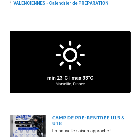
VALENCIENNES - Calendrier de PREPARATION
min
23°
C | max
33°
C
Marseille, France
𝗖𝗔𝗠𝗣 𝗗𝗘 𝗣𝗥𝗘́-𝗥𝗘𝗡𝗧𝗥𝗘́𝗘 𝗨𝟭𝟱 &
𝗨𝟭𝟴
La nouvelle saison approche !