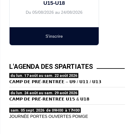
U15-U18
Du 05/08/2026 au 24/08/2026
S'inscrire
L'AGENDA DES SPARTIATES
du lun. 17 août au sam. 22 août 2026
𝗖𝗔𝗠𝗣 𝗗𝗘 𝗣𝗥𝗘́-𝗥𝗘𝗡𝗧𝗥𝗘́𝗘 – 𝗨𝟵 / 𝗨𝟭𝟭 / 𝗨𝟭𝟯
du lun. 24 août au sam. 29 août 2026
𝗖𝗔𝗠𝗣 𝗗𝗘 𝗣𝗥𝗘́-𝗥𝗘𝗡𝗧𝗥𝗘́𝗘 𝗨𝟭𝟱 & 𝗨𝟭𝟴
sam. 05 sept. 2026 de 09H00 à 17H00
JOURNÉE PORTES OUVERTES POMGE