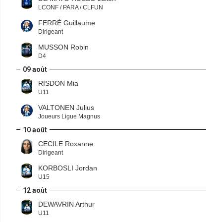
LCONF / PARA / CLFUN
FERRÉ Guillaume
Dirigeant
MUSSON Robin
D4
09 août
RISDON Mia
U11
VALTONEN Julius
Joueurs Ligue Magnus
10 août
CECILE Roxanne
Dirigeant
KORBOSLI Jordan
U15
12 août
DEWAVRIN Arthur
U11