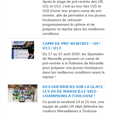
Après le stage de pré-rentrée des U9,
U11 et U13, c'est au tour des U15 et
U18 d'avoir leur propre camp de pré-
rentrée, afin de permettre à nos jeunes
hockeyeurs de retrouver
progressivement le rythme et de
préparer la reprise dans les meilleures
conditions.
𝗖𝗔𝗠𝗣 𝗗𝗘 𝗣𝗥𝗘́-𝗥𝗘𝗡𝗧𝗥𝗘́𝗘 – 𝗨𝟵 /
𝗨𝟭𝟭 / 𝗨𝟭𝟯
Du 17 au 22 août 2026, les Spartiates
de Marseille proposent un camp de
pré-rentrée à la Patinoire de Marseille
pour préparer nos jeunes hockeyeurs
dans les meilleures conditions avant la
reprise !
𝗗𝗘𝗦 𝗚𝗨𝗘𝗥𝗥𝗜𝗘𝗥𝗦 𝗦𝗨𝗥 𝗟𝗔 𝗚𝗟𝗔𝗖𝗘 :
𝗟𝗘𝗦 𝗨𝟵 𝗗𝗘 𝗠𝗔𝗥𝗦𝗘𝗜𝗟𝗟𝗘 𝗩𝗜𝗖𝗘-
𝗖𝗛𝗔𝗠𝗣𝗜𝗢𝗡𝗦 𝗔̀ 𝗧𝗢𝗨𝗟𝗢𝗨𝗦𝗘 !
Ce jeudi et vendredi 14 et 15 mai, une
équipe de petits U9 allait défendre les
couleurs Marseillaises à Toulouse.