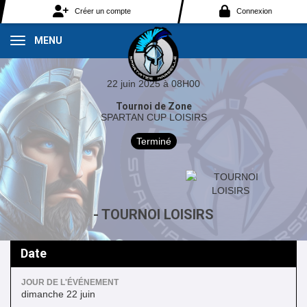
Panneau de gestion des cookies
Créer un compte
Connexion
MENU
22 juin 2025 à 08H00
Tournoi de Zone
SPARTAN CUP LOISIRS
Terminé
- TOURNOI LOISIRS
Date
JOUR DE L'ÉVÉNEMENT
dimanche 22 juin