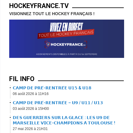
HOCKEYFRANCE.TV
VISIONNEZ TOUT LE HOCKEY FRANÇAIS !
FIL INFO
𝗖𝗔𝗠𝗣 𝗗𝗘 𝗣𝗥𝗘́-𝗥𝗘𝗡𝗧𝗥𝗘́𝗘 𝗨𝟭𝟱 & 𝗨𝟭𝟴
06 août 2026 à 11H16
𝗖𝗔𝗠𝗣 𝗗𝗘 𝗣𝗥𝗘́-𝗥𝗘𝗡𝗧𝗥𝗘́𝗘 – 𝗨𝟵 / 𝗨𝟭𝟭 / 𝗨𝟭𝟯
03 août 2026 à 15H00
𝗗𝗘𝗦 𝗚𝗨𝗘𝗥𝗥𝗜𝗘𝗥𝗦 𝗦𝗨𝗥 𝗟𝗔 𝗚𝗟𝗔𝗖𝗘 : 𝗟𝗘𝗦 𝗨𝟵 𝗗𝗘
𝗠𝗔𝗥𝗦𝗘𝗜𝗟𝗟𝗘 𝗩𝗜𝗖𝗘-𝗖𝗛𝗔𝗠𝗣𝗜𝗢𝗡𝗦 𝗔̀ 𝗧𝗢𝗨𝗟𝗢𝗨𝗦𝗘 !
27 mai 2026 à 21H31