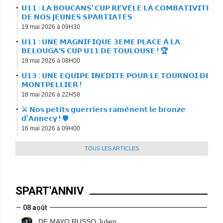
𝗨𝟭𝟭 : 𝗟𝗔 𝗕𝗢𝗨𝗖𝗔𝗡𝗦' 𝗖𝗨𝗣 𝗥𝗘́𝗩𝗘̀𝗟𝗘 𝗟𝗔 𝗖𝗢𝗠𝗕𝗔𝗧𝗜𝗩𝗜𝗧𝗘́
𝗗𝗘 𝗡𝗢𝗦 𝗝𝗘𝗨𝗡𝗘𝗦 𝗦𝗣𝗔𝗥𝗧𝗜𝗔𝗧𝗘𝗦
19 mai 2026 à 09H30
𝗨𝟭𝟭 : 𝗨𝗡𝗘 𝗠𝗔𝗚𝗡𝗜𝗙𝗜𝗤𝗨𝗘 𝟯𝗘𝗠𝗘 𝗣𝗟𝗔𝗖𝗘 𝗔̀ 𝗟𝗔
𝗕𝗘𝗟𝗢𝗨𝗚𝗔'𝗦 𝗖𝗨𝗣 𝗨𝟭𝟭 𝗗𝗘 𝗧𝗢𝗨𝗟𝗢𝗨𝗦𝗘 ! 🏆
19 mai 2026 à 08H00
𝗨𝟭𝟯 : 𝗨𝗡𝗘 𝗘𝗤𝗨𝗜𝗣𝗘 𝗜𝗡𝗘́𝗗𝗜𝗧𝗘 𝗣𝗢𝗨𝗥 𝗟𝗘 𝗧𝗢𝗨𝗥𝗡𝗢𝗜 𝗗𝗘
𝗠𝗢𝗡𝗧𝗣𝗘𝗟𝗟𝗜𝗘𝗥 !
18 mai 2026 à 22H58
⚔️ 𝗡𝗼𝘀 𝗽𝗲𝘁𝗶𝘁𝘀 𝗴𝘂𝗲𝗿𝗿𝗶𝗲𝗿𝘀 𝗿𝗮𝗺𝗲̀𝗻𝗲𝗻𝘁 𝗹𝗲 𝗯𝗿𝗼𝗻𝘇𝗲
𝗱’𝗔𝗻𝗻𝗲𝗰𝘆 ! 🛡
16 mai 2026 à 09H00
TOUS LES ARTICLES
SPART'ANNIV
08 août
DE MAYO RUSSO Julien