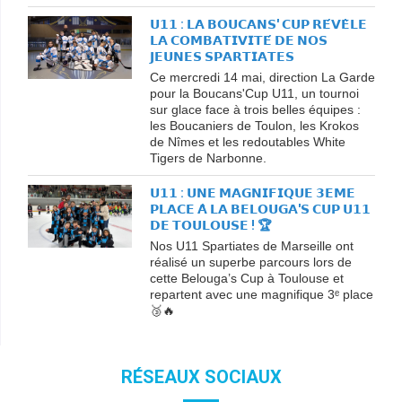
𝗨𝟭𝟭 : 𝗟𝗔 𝗕𝗢𝗨𝗖𝗔𝗡𝗦' 𝗖𝗨𝗣 𝗥𝗘́𝗩𝗘̀𝗟𝗘
𝗟𝗔 𝗖𝗢𝗠𝗕𝗔𝗧𝗜𝗩𝗜𝗧𝗘́ 𝗗𝗘 𝗡𝗢𝗦
𝗝𝗘𝗨𝗡𝗘𝗦 𝗦𝗣𝗔𝗥𝗧𝗜𝗔𝗧𝗘𝗦
Ce mercredi 14 mai, direction La Garde
pour la Boucans'Cup U11, un tournoi
sur glace face à trois belles équipes :
les Boucaniers de Toulon, les Krokos
de Nîmes et les redoutables White
Tigers de Narbonne.
𝗨𝟭𝟭 : 𝗨𝗡𝗘 𝗠𝗔𝗚𝗡𝗜𝗙𝗜𝗤𝗨𝗘 𝟯𝗘𝗠𝗘
𝗣𝗟𝗔𝗖𝗘 𝗔̀ 𝗟𝗔 𝗕𝗘𝗟𝗢𝗨𝗚𝗔'𝗦 𝗖𝗨𝗣 𝗨𝟭𝟭
𝗗𝗘 𝗧𝗢𝗨𝗟𝗢𝗨𝗦𝗘 ! 🏆
Nos U11 Spartiates de Marseille ont
réalisé un superbe parcours lors de
cette Belouga’s Cup à Toulouse et
repartent avec une magnifique 3ᵉ place
🥉🔥
RÉSEAUX SOCIAUX