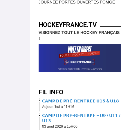
JOURNÉE PORTES OUVERTES POMGE
HOCKEYFRANCE.TV
VISIONNEZ TOUT LE HOCKEY FRANÇAIS
!
FIL INFO
𝗖𝗔𝗠𝗣 𝗗𝗘 𝗣𝗥𝗘́-𝗥𝗘𝗡𝗧𝗥𝗘́𝗘 𝗨𝟭𝟱 & 𝗨𝟭𝟴
Aujourd'hui à 11H16
𝗖𝗔𝗠𝗣 𝗗𝗘 𝗣𝗥𝗘́-𝗥𝗘𝗡𝗧𝗥𝗘́𝗘 – 𝗨𝟵 / 𝗨𝟭𝟭 /
𝗨𝟭𝟯
03 août 2026 à 15H00