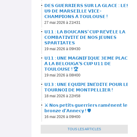
𝗗𝗘𝗦 𝗚𝗨𝗘𝗥𝗥𝗜𝗘𝗥𝗦 𝗦𝗨𝗥 𝗟𝗔 𝗚𝗟𝗔𝗖𝗘 : 𝗟𝗘𝗦
𝗨𝟵 𝗗𝗘 𝗠𝗔𝗥𝗦𝗘𝗜𝗟𝗟𝗘 𝗩𝗜𝗖𝗘-
𝗖𝗛𝗔𝗠𝗣𝗜𝗢𝗡𝗦 𝗔̀ 𝗧𝗢𝗨𝗟𝗢𝗨𝗦𝗘 !
27 mai 2026 à 21H31
𝗨𝟭𝟭 : 𝗟𝗔 𝗕𝗢𝗨𝗖𝗔𝗡𝗦' 𝗖𝗨𝗣 𝗥𝗘́𝗩𝗘̀𝗟𝗘 𝗟𝗔
𝗖𝗢𝗠𝗕𝗔𝗧𝗜𝗩𝗜𝗧𝗘́ 𝗗𝗘 𝗡𝗢𝗦 𝗝𝗘𝗨𝗡𝗘𝗦
𝗦𝗣𝗔𝗥𝗧𝗜𝗔𝗧𝗘𝗦
19 mai 2026 à 09H30
𝗨𝟭𝟭 : 𝗨𝗡𝗘 𝗠𝗔𝗚𝗡𝗜𝗙𝗜𝗤𝗨𝗘 𝟯𝗘𝗠𝗘 𝗣𝗟𝗔𝗖𝗘
𝗔̀ 𝗟𝗔 𝗕𝗘𝗟𝗢𝗨𝗚𝗔'𝗦 𝗖𝗨𝗣 𝗨𝟭𝟭 𝗗𝗘
𝗧𝗢𝗨𝗟𝗢𝗨𝗦𝗘 ! 🏆
19 mai 2026 à 08H00
𝗨𝟭𝟯 : 𝗨𝗡𝗘 𝗘𝗤𝗨𝗜𝗣𝗘 𝗜𝗡𝗘́𝗗𝗜𝗧𝗘 𝗣𝗢𝗨𝗥 𝗟𝗘
𝗧𝗢𝗨𝗥𝗡𝗢𝗜 𝗗𝗘 𝗠𝗢𝗡𝗧𝗣𝗘𝗟𝗟𝗜𝗘𝗥 !
18 mai 2026 à 22H58
⚔️ 𝗡𝗼𝘀 𝗽𝗲𝘁𝗶𝘁𝘀 𝗴𝘂𝗲𝗿𝗿𝗶𝗲𝗿𝘀 𝗿𝗮𝗺𝗲̀𝗻𝗲𝗻𝘁 𝗹𝗲
𝗯𝗿𝗼𝗻𝘇𝗲 𝗱’𝗔𝗻𝗻𝗲𝗰𝘆 ! 🛡
16 mai 2026 à 09H00
TOUS LES ARTICLES