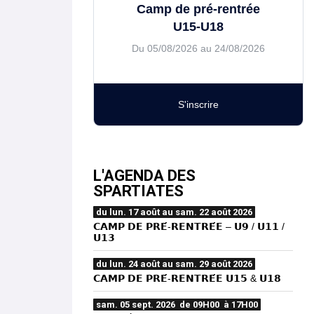
Camp de pré-rentrée
U15-U18
Du 05/08/2026 au 24/08/2026
S'inscrire
L'AGENDA DES
SPARTIATES
du lun. 17 août au sam. 22 août 2026
𝗖𝗔𝗠𝗣 𝗗𝗘 𝗣𝗥𝗘́-𝗥𝗘𝗡𝗧𝗥𝗘́𝗘 – 𝗨𝟵 / 𝗨𝟭𝟭 /
𝗨𝟭𝟯
du lun. 24 août au sam. 29 août 2026
𝗖𝗔𝗠𝗣 𝗗𝗘 𝗣𝗥𝗘́-𝗥𝗘𝗡𝗧𝗥𝗘́𝗘 𝗨𝟭𝟱 & 𝗨𝟭𝟴
sam. 05 sept. 2026 de 09H00 à 17H00