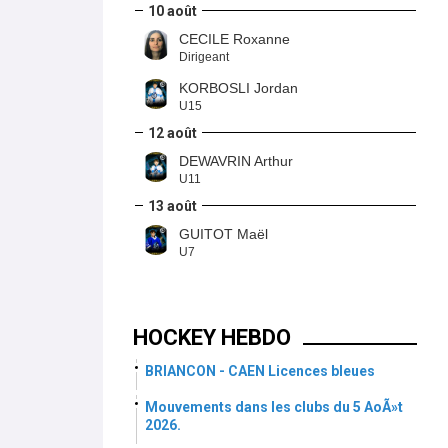
10 août
CECILE Roxanne
Dirigeant
KORBOSLI Jordan
U15
12 août
DEWAVRIN Arthur
U11
13 août
GUITOT Maël
U7
HOCKEY HEBDO
BRIANCON - CAEN Licences bleues
Mouvements dans les clubs du 5 AoÃ»t
2026.