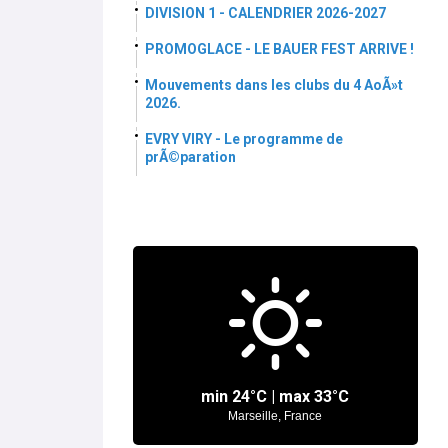
DIVISION 1 - CALENDRIER 2026-2027
PROMOGLACE - LE BAUER FEST ARRIVE !
Mouvements dans les clubs du 4 AoÃ»t
2026.
EVRY VIRY - Le programme de
prÃ©paration
min
24°
C | max
33°
C
Marseille, France