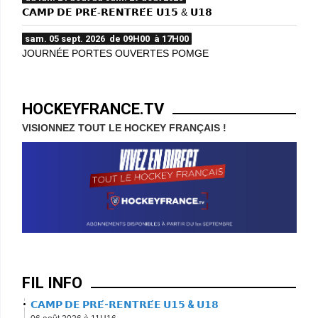
𝗖𝗔𝗠𝗣 𝗗𝗘 𝗣𝗥𝗘́-𝗥𝗘𝗡𝗧𝗥𝗘́𝗘 𝗨𝟭𝟱 & 𝗨𝟭𝟴
sam. 05 sept. 2026 de 09H00 à 17H00
JOURNÉE PORTES OUVERTES POMGE
HOCKEYFRANCE.TV
VISIONNEZ TOUT LE HOCKEY FRANÇAIS !
FIL INFO
𝗖𝗔𝗠𝗣 𝗗𝗘 𝗣𝗥𝗘́-𝗥𝗘𝗡𝗧𝗥𝗘́𝗘 𝗨𝟭𝟱 & 𝗨𝟭𝟴