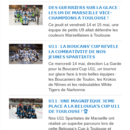
𝗗𝗘𝗦 𝗚𝗨𝗘𝗥𝗥𝗜𝗘𝗥𝗦 𝗦𝗨𝗥 𝗟𝗔 𝗚𝗟𝗔𝗖𝗘 :
𝗟𝗘𝗦 𝗨𝟵 𝗗𝗘 𝗠𝗔𝗥𝗦𝗘𝗜𝗟𝗟𝗘 𝗩𝗜𝗖𝗘-
𝗖𝗛𝗔𝗠𝗣𝗜𝗢𝗡𝗦 𝗔̀ 𝗧𝗢𝗨𝗟𝗢𝗨𝗦𝗘 !
Ce jeudi et vendredi 14 et 15 mai, une
équipe de petits U9 allait défendre les
couleurs Marseillaises à Toulouse.
𝗨𝟭𝟭 : 𝗟𝗔 𝗕𝗢𝗨𝗖𝗔𝗡𝗦' 𝗖𝗨𝗣 𝗥𝗘́𝗩𝗘̀𝗟𝗘
𝗟𝗔 𝗖𝗢𝗠𝗕𝗔𝗧𝗜𝗩𝗜𝗧𝗘́ 𝗗𝗘 𝗡𝗢𝗦
𝗝𝗘𝗨𝗡𝗘𝗦 𝗦𝗣𝗔𝗥𝗧𝗜𝗔𝗧𝗘𝗦
Ce mercredi 14 mai, direction La Garde
pour la Boucans'Cup U11, un tournoi
sur glace face à trois belles équipes :
les Boucaniers de Toulon, les Krokos
de Nîmes et les redoutables White
Tigers de Narbonne.
𝗨𝟭𝟭 : 𝗨𝗡𝗘 𝗠𝗔𝗚𝗡𝗜𝗙𝗜𝗤𝗨𝗘 𝟯𝗘𝗠𝗘
𝗣𝗟𝗔𝗖𝗘 𝗔̀ 𝗟𝗔 𝗕𝗘𝗟𝗢𝗨𝗚𝗔'𝗦 𝗖𝗨𝗣 𝗨𝟭𝟭
𝗗𝗘 𝗧𝗢𝗨𝗟𝗢𝗨𝗦𝗘 ! 🏆
Nos U11 Spartiates de Marseille ont
réalisé un superbe parcours lors de
cette Belouga’s Cup à Toulouse et