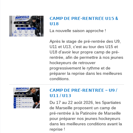
𝗖𝗔𝗠𝗣 𝗗𝗘 𝗣𝗥𝗘́-𝗥𝗘𝗡𝗧𝗥𝗘́𝗘 𝗨𝟭𝟱 &
𝗨𝟭𝟴
La nouvelle saison approche !
Après le stage de pré-rentrée des U9,
U11 et U13, c'est au tour des U15 et
U18 d'avoir leur propre camp de pré-
rentrée, afin de permettre à nos jeunes
hockeyeurs de retrouver
progressivement le rythme et de
préparer la reprise dans les meilleures
conditions.
𝗖𝗔𝗠𝗣 𝗗𝗘 𝗣𝗥𝗘́-𝗥𝗘𝗡𝗧𝗥𝗘́𝗘 – 𝗨𝟵 /
𝗨𝟭𝟭 / 𝗨𝟭𝟯
Du 17 au 22 août 2026, les Spartiates
de Marseille proposent un camp de
pré-rentrée à la Patinoire de Marseille
pour préparer nos jeunes hockeyeurs
dans les meilleures conditions avant la
reprise !