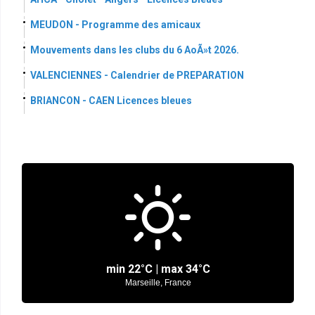
MEUDON - Programme des amicaux
Mouvements dans les clubs du 6 AoÃ»t 2026.
VALENCIENNES - Calendrier de PREPARATION
BRIANCON - CAEN Licences bleues
min
22°
C | max
34°
C
Marseille, France