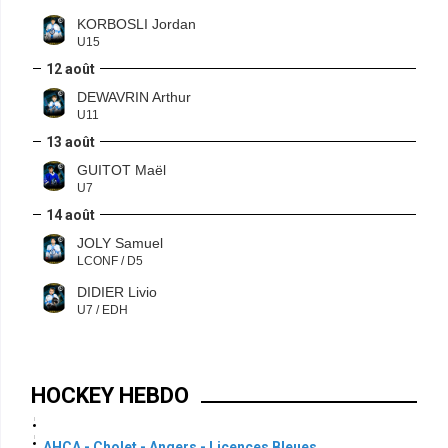
KORBOSLI Jordan
U15
12 août
DEWAVRIN Arthur
U11
13 août
GUITOT Maël
U7
14 août
JOLY Samuel
LCONF / D5
DIDIER Livio
U7 / EDH
HOCKEY HEBDO
AHCA - Cholet - Angers - Licences Bleues