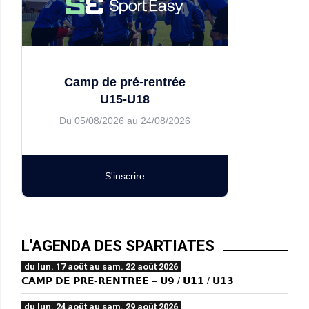
Camp de pré-rentrée
U15-U18
Du 05/08/2026 au 24/08/2026
S'inscrire
L'AGENDA DES SPARTIATES
du lun. 17 août au sam. 22 août 2026
𝗖𝗔𝗠𝗣 𝗗𝗘 𝗣𝗥𝗘́-𝗥𝗘𝗡𝗧𝗥𝗘́𝗘 – 𝗨𝟵 / 𝗨𝟭𝟭 / 𝗨𝟭𝟯
du lun. 24 août au sam. 29 août 2026