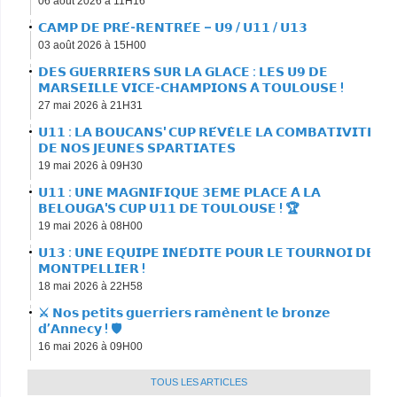
06 août 2026 à 11H16
𝗖𝗔𝗠𝗣 𝗗𝗘 𝗣𝗥𝗘́-𝗥𝗘𝗡𝗧𝗥𝗘́𝗘 – 𝗨𝟵 / 𝗨𝟭𝟭 / 𝗨𝟭𝟯
03 août 2026 à 15H00
𝗗𝗘𝗦 𝗚𝗨𝗘𝗥𝗥𝗜𝗘𝗥𝗦 𝗦𝗨𝗥 𝗟𝗔 𝗚𝗟𝗔𝗖𝗘 : 𝗟𝗘𝗦 𝗨𝟵 𝗗𝗘
𝗠𝗔𝗥𝗦𝗘𝗜𝗟𝗟𝗘 𝗩𝗜𝗖𝗘-𝗖𝗛𝗔𝗠𝗣𝗜𝗢𝗡𝗦 𝗔̀ 𝗧𝗢𝗨𝗟𝗢𝗨𝗦𝗘 !
27 mai 2026 à 21H31
𝗨𝟭𝟭 : 𝗟𝗔 𝗕𝗢𝗨𝗖𝗔𝗡𝗦' 𝗖𝗨𝗣 𝗥𝗘́𝗩𝗘̀𝗟𝗘 𝗟𝗔 𝗖𝗢𝗠𝗕𝗔𝗧𝗜𝗩𝗜𝗧𝗘́
𝗗𝗘 𝗡𝗢𝗦 𝗝𝗘𝗨𝗡𝗘𝗦 𝗦𝗣𝗔𝗥𝗧𝗜𝗔𝗧𝗘𝗦
19 mai 2026 à 09H30
𝗨𝟭𝟭 : 𝗨𝗡𝗘 𝗠𝗔𝗚𝗡𝗜𝗙𝗜𝗤𝗨𝗘 𝟯𝗘𝗠𝗘 𝗣𝗟𝗔𝗖𝗘 𝗔̀ 𝗟𝗔
𝗕𝗘𝗟𝗢𝗨𝗚𝗔'𝗦 𝗖𝗨𝗣 𝗨𝟭𝟭 𝗗𝗘 𝗧𝗢𝗨𝗟𝗢𝗨𝗦𝗘 ! 🏆
19 mai 2026 à 08H00
𝗨𝟭𝟯 : 𝗨𝗡𝗘 𝗘𝗤𝗨𝗜𝗣𝗘 𝗜𝗡𝗘́𝗗𝗜𝗧𝗘 𝗣𝗢𝗨𝗥 𝗟𝗘 𝗧𝗢𝗨𝗥𝗡𝗢𝗜 𝗗𝗘
𝗠𝗢𝗡𝗧𝗣𝗘𝗟𝗟𝗜𝗘𝗥 !
18 mai 2026 à 22H58
⚔️ 𝗡𝗼𝘀 𝗽𝗲𝘁𝗶𝘁𝘀 𝗴𝘂𝗲𝗿𝗿𝗶𝗲𝗿𝘀 𝗿𝗮𝗺𝗲̀𝗻𝗲𝗻𝘁 𝗹𝗲 𝗯𝗿𝗼𝗻𝘇𝗲
𝗱’𝗔𝗻𝗻𝗲𝗰𝘆 ! 🛡
16 mai 2026 à 09H00
TOUS LES ARTICLES