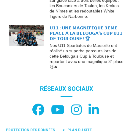
sur glace face à trois belles équipes :
les Boucaniers de Toulon, les Krokos
de Nîmes et les redoutables White
Tigers de Narbonne.
𝗨𝟭𝟭 : 𝗨𝗡𝗘 𝗠𝗔𝗚𝗡𝗜𝗙𝗜𝗤𝗨𝗘 𝟯𝗘𝗠𝗘
𝗣𝗟𝗔𝗖𝗘 𝗔̀ 𝗟𝗔 𝗕𝗘𝗟𝗢𝗨𝗚𝗔'𝗦 𝗖𝗨𝗣 𝗨𝟭𝟭
𝗗𝗘 𝗧𝗢𝗨𝗟𝗢𝗨𝗦𝗘 ! 🏆
Nos U11 Spartiates de Marseille ont
réalisé un superbe parcours lors de
cette Belouga’s Cup à Toulouse et
repartent avec une magnifique 3ᵉ place
🥉🔥
RÉSEAUX SOCIAUX
PROTECTION DES DONNÉES
PLAN DU SITE