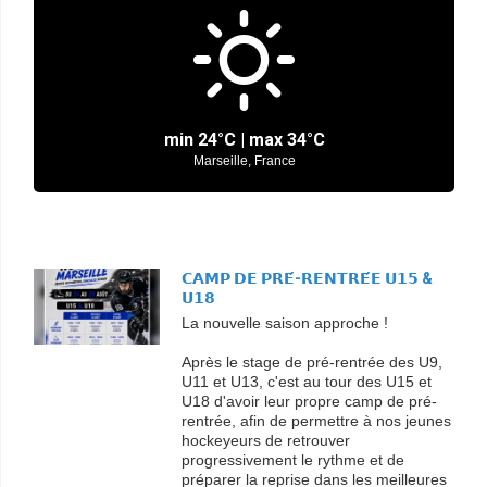
min
24°
C | max
34°
C
Marseille, France
𝗖𝗔𝗠𝗣 𝗗𝗘 𝗣𝗥𝗘́-𝗥𝗘𝗡𝗧𝗥𝗘́𝗘 𝗨𝟭𝟱 &
𝗨𝟭𝟴
La nouvelle saison approche !
Après le stage de pré-rentrée des U9,
U11 et U13, c'est au tour des U15 et
U18 d'avoir leur propre camp de pré-
rentrée, afin de permettre à nos jeunes
hockeyeurs de retrouver
progressivement le rythme et de
préparer la reprise dans les meilleures