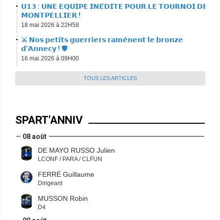
𝗨𝟭𝟯 : 𝗨𝗡𝗘 𝗘𝗤𝗨𝗜𝗣𝗘 𝗜𝗡𝗘́𝗗𝗜𝗧𝗘 𝗣𝗢𝗨𝗥 𝗟𝗘 𝗧𝗢𝗨𝗥𝗡𝗢𝗜 𝗗𝗘
𝗠𝗢𝗡𝗧𝗣𝗘𝗟𝗟𝗜𝗘𝗥 !
18 mai 2026 à 22H58
⚔️ 𝗡𝗼𝘀 𝗽𝗲𝘁𝗶𝘁𝘀 𝗴𝘂𝗲𝗿𝗿𝗶𝗲𝗿𝘀 𝗿𝗮𝗺𝗲̀𝗻𝗲𝗻𝘁 𝗹𝗲 𝗯𝗿𝗼𝗻𝘇𝗲
𝗱’𝗔𝗻𝗻𝗲𝗰𝘆 ! 🛡
16 mai 2026 à 09H00
TOUS LES ARTICLES
SPART'ANNIV
08 août
DE MAYO RUSSO Julien
LCONF / PARA / CLFUN
FERRÉ Guillaume
Dirigeant
MUSSON Robin
D4