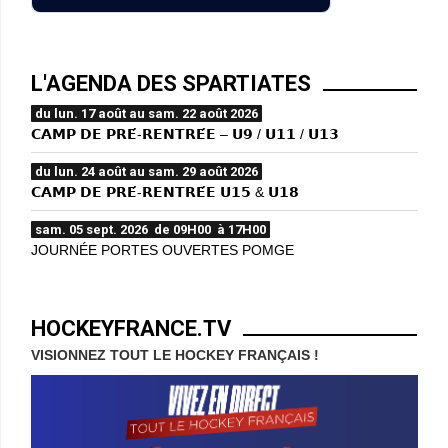
L'AGENDA DES SPARTIATES
du lun. 17 août au sam. 22 août 2026
𝗖𝗔𝗠𝗣 𝗗𝗘 𝗣𝗥𝗘́-𝗥𝗘𝗡𝗧𝗥𝗘́𝗘 – 𝗨𝟵 / 𝗨𝟭𝟭 / 𝗨𝟭𝟯
du lun. 24 août au sam. 29 août 2026
𝗖𝗔𝗠𝗣 𝗗𝗘 𝗣𝗥𝗘́-𝗥𝗘𝗡𝗧𝗥𝗘́𝗘 𝗨𝟭𝟱 & 𝗨𝟭𝟴
sam. 05 sept. 2026 de 09H00 à 17H00
JOURNÉE PORTES OUVERTES POMGE
HOCKEYFRANCE.TV
VISIONNEZ TOUT LE HOCKEY FRANÇAIS !