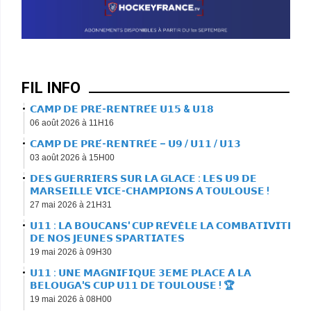
FIL INFO
𝗖𝗔𝗠𝗣 𝗗𝗘 𝗣𝗥𝗘́-𝗥𝗘𝗡𝗧𝗥𝗘́𝗘 𝗨𝟭𝟱 & 𝗨𝟭𝟴
06 août 2026 à 11H16
𝗖𝗔𝗠𝗣 𝗗𝗘 𝗣𝗥𝗘́-𝗥𝗘𝗡𝗧𝗥𝗘́𝗘 – 𝗨𝟵 / 𝗨𝟭𝟭 / 𝗨𝟭𝟯
03 août 2026 à 15H00
𝗗𝗘𝗦 𝗚𝗨𝗘𝗥𝗥𝗜𝗘𝗥𝗦 𝗦𝗨𝗥 𝗟𝗔 𝗚𝗟𝗔𝗖𝗘 : 𝗟𝗘𝗦 𝗨𝟵 𝗗𝗘
𝗠𝗔𝗥𝗦𝗘𝗜𝗟𝗟𝗘 𝗩𝗜𝗖𝗘-𝗖𝗛𝗔𝗠𝗣𝗜𝗢𝗡𝗦 𝗔̀ 𝗧𝗢𝗨𝗟𝗢𝗨𝗦𝗘 !
27 mai 2026 à 21H31
𝗨𝟭𝟭 : 𝗟𝗔 𝗕𝗢𝗨𝗖𝗔𝗡𝗦' 𝗖𝗨𝗣 𝗥𝗘́𝗩𝗘̀𝗟𝗘 𝗟𝗔 𝗖𝗢𝗠𝗕𝗔𝗧𝗜𝗩𝗜𝗧𝗘́
𝗗𝗘 𝗡𝗢𝗦 𝗝𝗘𝗨𝗡𝗘𝗦 𝗦𝗣𝗔𝗥𝗧𝗜𝗔𝗧𝗘𝗦
19 mai 2026 à 09H30
𝗨𝟭𝟭 : 𝗨𝗡𝗘 𝗠𝗔𝗚𝗡𝗜𝗙𝗜𝗤𝗨𝗘 𝟯𝗘𝗠𝗘 𝗣𝗟𝗔𝗖𝗘 𝗔̀ 𝗟𝗔
𝗕𝗘𝗟𝗢𝗨𝗚𝗔'𝗦 𝗖𝗨𝗣 𝗨𝟭𝟭 𝗗𝗘 𝗧𝗢𝗨𝗟𝗢𝗨𝗦𝗘 ! 🏆
19 mai 2026 à 08H00