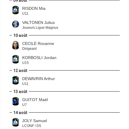
09 août
RISDON Mia
U11
VALTONEN Julius
Joueurs Ligue Magnus
10 août
CECILE Roxanne
Dirigeant
KORBOSLI Jordan
U15
12 août
DEWAVRIN Arthur
U11
13 août
GUITOT Maël
U7
14 août
JOLY Samuel
LCONF / D5