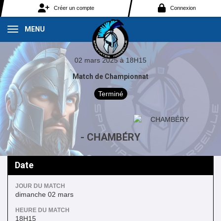
Panneau de gestion des cookies
Créer un compte
Connexion
MENU
02 mars 2025 à 18H15
Match de Championnat
Terminé
- CHAMBÉRY
Date
JOUR DU MATCH
dimanche 02 mars
HEURE DU MATCH
18H15