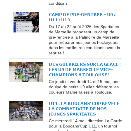
conditions.
𝗖𝗔𝗠𝗣 𝗗𝗘 𝗣𝗥𝗘́-𝗥𝗘𝗡𝗧𝗥𝗘́𝗘 – 𝗨𝟵 /
𝗨𝟭𝟭 / 𝗨𝟭𝟯
Du 17 au 22 août 2026, les Spartiates
de Marseille proposent un camp de
pré-rentrée à la Patinoire de Marseille
pour préparer nos jeunes hockeyeurs
dans les meilleures conditions avant la
reprise !
𝗗𝗘𝗦 𝗚𝗨𝗘𝗥𝗥𝗜𝗘𝗥𝗦 𝗦𝗨𝗥 𝗟𝗔 𝗚𝗟𝗔𝗖𝗘 :
𝗟𝗘𝗦 𝗨𝟵 𝗗𝗘 𝗠𝗔𝗥𝗦𝗘𝗜𝗟𝗟𝗘 𝗩𝗜𝗖𝗘-
𝗖𝗛𝗔𝗠𝗣𝗜𝗢𝗡𝗦 𝗔̀ 𝗧𝗢𝗨𝗟𝗢𝗨𝗦𝗘 !
Ce jeudi et vendredi 14 et 15 mai, une
équipe de petits U9 allait défendre les
couleurs Marseillaises à Toulouse.
𝗨𝟭𝟭 : 𝗟𝗔 𝗕𝗢𝗨𝗖𝗔𝗡𝗦' 𝗖𝗨𝗣 𝗥𝗘́𝗩𝗘̀𝗟𝗘
𝗟𝗔 𝗖𝗢𝗠𝗕𝗔𝗧𝗜𝗩𝗜𝗧𝗘́ 𝗗𝗘 𝗡𝗢𝗦
𝗝𝗘𝗨𝗡𝗘𝗦 𝗦𝗣𝗔𝗥𝗧𝗜𝗔𝗧𝗘𝗦
Ce mercredi 14 mai, direction La Garde
pour la Boucans'Cup U11, un tournoi