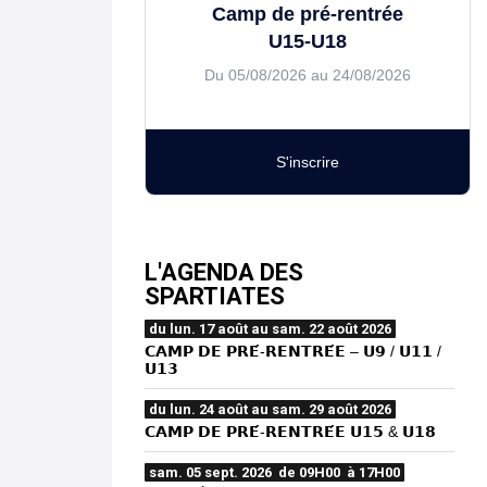
Camp de pré-rentrée
U15-U18
Du 05/08/2026 au 24/08/2026
S'inscrire
L'AGENDA DES
SPARTIATES
du lun. 17 août au sam. 22 août 2026
𝗖𝗔𝗠𝗣 𝗗𝗘 𝗣𝗥𝗘́-𝗥𝗘𝗡𝗧𝗥𝗘́𝗘 – 𝗨𝟵 / 𝗨𝟭𝟭 /
𝗨𝟭𝟯
du lun. 24 août au sam. 29 août 2026
𝗖𝗔𝗠𝗣 𝗗𝗘 𝗣𝗥𝗘́-𝗥𝗘𝗡𝗧𝗥𝗘́𝗘 𝗨𝟭𝟱 & 𝗨𝟭𝟴
sam. 05 sept. 2026 de 09H00 à 17H00