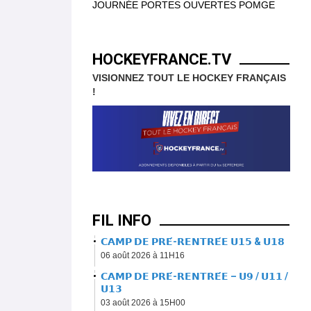
JOURNÉE PORTES OUVERTES POMGE
HOCKEYFRANCE.TV
VISIONNEZ TOUT LE HOCKEY FRANÇAIS
!
FIL INFO
𝗖𝗔𝗠𝗣 𝗗𝗘 𝗣𝗥𝗘́-𝗥𝗘𝗡𝗧𝗥𝗘́𝗘 𝗨𝟭𝟱 & 𝗨𝟭𝟴
06 août 2026 à 11H16
𝗖𝗔𝗠𝗣 𝗗𝗘 𝗣𝗥𝗘́-𝗥𝗘𝗡𝗧𝗥𝗘́𝗘 – 𝗨𝟵 / 𝗨𝟭𝟭 /
𝗨𝟭𝟯
03 août 2026 à 15H00