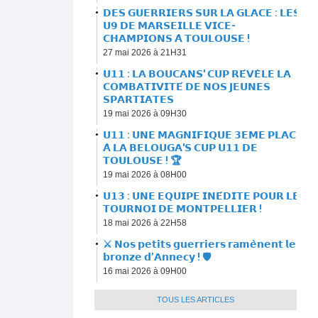
𝗗𝗘𝗦 𝗚𝗨𝗘𝗥𝗥𝗜𝗘𝗥𝗦 𝗦𝗨𝗥 𝗟𝗔 𝗚𝗟𝗔𝗖𝗘 : 𝗟𝗘𝗦
𝗨𝟵 𝗗𝗘 𝗠𝗔𝗥𝗦𝗘𝗜𝗟𝗟𝗘 𝗩𝗜𝗖𝗘-
𝗖𝗛𝗔𝗠𝗣𝗜𝗢𝗡𝗦 𝗔̀ 𝗧𝗢𝗨𝗟𝗢𝗨𝗦𝗘 !
27 mai 2026 à 21H31
𝗨𝟭𝟭 : 𝗟𝗔 𝗕𝗢𝗨𝗖𝗔𝗡𝗦' 𝗖𝗨𝗣 𝗥𝗘́𝗩𝗘̀𝗟𝗘 𝗟𝗔
𝗖𝗢𝗠𝗕𝗔𝗧𝗜𝗩𝗜𝗧𝗘́ 𝗗𝗘 𝗡𝗢𝗦 𝗝𝗘𝗨𝗡𝗘𝗦
𝗦𝗣𝗔𝗥𝗧𝗜𝗔𝗧𝗘𝗦
19 mai 2026 à 09H30
𝗨𝟭𝟭 : 𝗨𝗡𝗘 𝗠𝗔𝗚𝗡𝗜𝗙𝗜𝗤𝗨𝗘 𝟯𝗘𝗠𝗘 𝗣𝗟𝗔𝗖𝗘
𝗔̀ 𝗟𝗔 𝗕𝗘𝗟𝗢𝗨𝗚𝗔'𝗦 𝗖𝗨𝗣 𝗨𝟭𝟭 𝗗𝗘
𝗧𝗢𝗨𝗟𝗢𝗨𝗦𝗘 ! 🏆
19 mai 2026 à 08H00
𝗨𝟭𝟯 : 𝗨𝗡𝗘 𝗘𝗤𝗨𝗜𝗣𝗘 𝗜𝗡𝗘́𝗗𝗜𝗧𝗘 𝗣𝗢𝗨𝗥 𝗟𝗘
𝗧𝗢𝗨𝗥𝗡𝗢𝗜 𝗗𝗘 𝗠𝗢𝗡𝗧𝗣𝗘𝗟𝗟𝗜𝗘𝗥 !
18 mai 2026 à 22H58
⚔️ 𝗡𝗼𝘀 𝗽𝗲𝘁𝗶𝘁𝘀 𝗴𝘂𝗲𝗿𝗿𝗶𝗲𝗿𝘀 𝗿𝗮𝗺𝗲̀𝗻𝗲𝗻𝘁 𝗹𝗲
𝗯𝗿𝗼𝗻𝘇𝗲 𝗱’𝗔𝗻𝗻𝗲𝗰𝘆 ! 🛡
16 mai 2026 à 09H00
TOUS LES ARTICLES