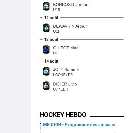
KORBOSLI Jordan
U15
12 août
DEWAVRIN Arthur
U11
13 août
GUITOT Maël
U7
14 août
JOLY Samuel
LCONF / D5
DIDIER Livio
U7 / EDH
HOCKEY HEBDO
MEUDON - Programme des amicaux